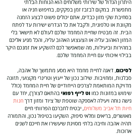
היתרון הגדול של שירותי משלוחים הוא הנוחות הבלתי
מתפשרת. במקום לבזבז זמן בפקקים, בחיפוש חניה או
בסחיבת שקי מזון כבדים, אתם יכולים פשוט לבצע הזמנה
מקוונת או טלפונית, ולקבל את כל הנדרש ישירות עד לפתח
הבית. זה מבטיח שחיית המחמד שלכם לעולם לא תישאר בלי
המזון האהוב עליה או הצעצוע האהוב עליה, והכל מגיע אליכם
במהירות וביעילות, מה שמאפשר לכם להשקיע את זמנכם היקר
בבילוי איכותי עם חיית המחמד שלכם.
לסיכום
, דאגה לחיית מחמד היא מסע מתמשך של אהבה,
סבלנות, ומחויבות. שילוב נכון של ייעוץ וטרינרי מקצועי, תזונה
מדויקת המותאמת לצרכים הייחודיים של חיית המחמד (כולל
שימוש במזונות כמו
וט לייף רפואי
בהתאם לצורך), יחד עם
גישה נוחה ויעילה לאספקה שוטפת של ציוד ומזון דרך
חנות
חיות תל אביב משלוחים
, יבטיח לחברכם הפרוותי חיים
מאושרים, בריאים ומלאי סיפוק. השקיעו בטיפול נכון, והתמורה
תהיה אהבה וחיבה בלתי מסויגת שיעשירו את חייכם לשנים
ארוכות.