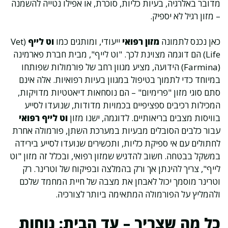
מדובר באלרגיה, בעיות כליות, סוכרת, או אפילו נטייה להשמנה
– מזון רגיל לא יספיק.
כאן נכנס לתמונה
מזון רפואי
ייעודי, ומותגים כמו
וט לייף
(Vet
Life) הם דוגמה מצוינת לכך. "וט לייף", מבית חברת פארמינה
(Farmina) הידועה, מציע מגוון רחב של פורמולות שפותחו
במיוחד כדי לתמוך בטיפול במגוון בעיות רפואיות. אלה אינם
סתם סוגי מזון "פרימיום" – הם נוסחאות דיאטטיות מדויקות,
המכילות רכיבים ספציפיים בכמויות מדודות, שנועדו לסייע
בוויסות מצבים בריאותיים. לדוגמה, ישנו מזון
וט לייף רפואי
עבור כלבים הסובלים מבעיות במערכת השתן, פורמולה אחרת
לחתולים עם אי ספיקת כליות, ותכשירים שנועדו לסייע בירידה
במשקל בבטחה. חשוב להדגיש שמזון רפואי, ובכלל זה מזון "וט
לייף", צריך להינתן אך ורק בהמלצה ובפיקוח של וטרינר. רק
וטרינר מוסמך יכול לאבחן את מצבה של חיית המחמד שלכם
ולהמליץ על הפורמולה המתאימה ביותר לצורכיה.
כל מה שצריך – עד הבית: נוחות