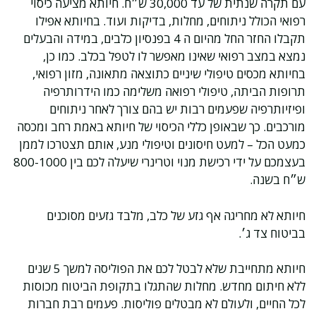
עם תקרה שנתית של עד 30,000 ש״ח. חיותא מציעה כיסוי
רפואי הכולל ניתוחים, מחלות, בדיקות ועוד. בחיותא אפילו
תקבלו החזר החל מהיום ה 4 בפנסיון כלבים, במידה והבעלים
נמצא במצב רפואי שאינו מאפשר לו לטפל בכלב. כמו כן,
בחיותא מכסים טיפולי שיניים כתוצאה מתאונה, מזון רפואי,
תרופות הביתה, טיפולי רפואה משלימה כמו הידרותרפיה
ופיזיותרפיה שפעמים רבות יש בהם צורך לאחר ניתוחים
מורכבים. כך שבאופן כללי הכיסוי של חיותא באמת רחב ומכסה
כמעט הכל – למעט חיסונים וטיפולי מנע, אותם תצטרכו לממן
בעצמכם על ידי רכישת מנוי וטרינרי שיעלה לכם בין 800-1000
ש״ח בשנה.
חיותא לא מחריגה אף גזע של כלב, מלבד גזעים מסוכנים
בביטוח צד ג׳.
חיותא מתחייבת שלא לבטל לכם את הפוליסה למשך 5 שנים
ללא חיתום מחדש. מחלות שהתגלו בתקופת הביטוח מכוסות
לכל החיים, ולעולם לא מבטלים פוליסות. פעמים רבת חברות