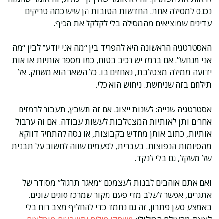
נכנס למסילה אחת. החדשות הטובות הן שיש כמה טריקים
עדינים שמוציאים מהמסילה בלי לקלקל את הכיף.
האסטרטגיה הראשונה היא להפריד בין “מה אני יודע” לבין “מה
אני מנחש”. אם ברמז יש רכיב בטוח, כמו מספר אותיות או אות
ידועה ממילה מצטלבת, נאחזים בו. כל השאר הוא משחק. אל
תילחם בזה שניחשת. ניחוש הוא כלי.
אסטרטגיה שנייה: לשנות ייצוג. אם זה תשבץ, תעבור לרמזים
אחרים ותן לאותיות המצטלבות לעשות עבודה. אם זה ערבול
אותיות, כתוב אותן מחדש בקבוצות, או נסה להתחיל דווקא
מהסיומות הנפוצות. בעברית, לפעמים שווה לחשוב על תבנית
של משקל, גם בלי לנקד.
ואם אתם אוהבים לבנות לעצמכם “מאגר תרגול” מסודר של
אתגרים, אפשר לשלב מדי פעם מקור שמרכז סוגים שונים.
באמצע סשן פתרון, זה גם נחמד כדי להחליף מצב רוח בלי