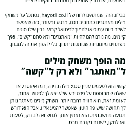
משמעות, או להבין שהפתרון מסתתר דווקא בשוליים.
בבלוג הזה, שמתאים לרוח של hayotli.co.il, נסתכל על משחקי
מילים מאתגרים כתחביב חכם, מרגיע ומעורר, כזה שאפשר
לשלב ביום עמוס או להפוך לריטואל קבוע. נבין אילו סוגים
קיימים, מה גורם להם להיות “מאתגרים” ולא סתם “קשים”, ואיך
מפתחים מיומנויות שנותנות יתרון, בלי להפוך את זה למבחן.
מה הופך משחק מילים
ל״מאתגר״ ולא רק ל״קשה״
קושי הוא לפעמים עניין טכני: מילה נדירה, רמז איזוטרי, או
שאלה שמבוססת על פרט ידע שלא יצא לך לפגוש. אתגר,
לעומת זאת, הוא חוויה רחבה יותר. משחק מילים מאתגר נותן
לך תחושה שיש פה היגיון שאפשר להגיע אליו, אבל הוא דורש
תנועה מחשבתית. הוא מזמין אותך לנחש ואז לבדוק, לטעות
ואז לתקן, לשנות נקודת מבט.