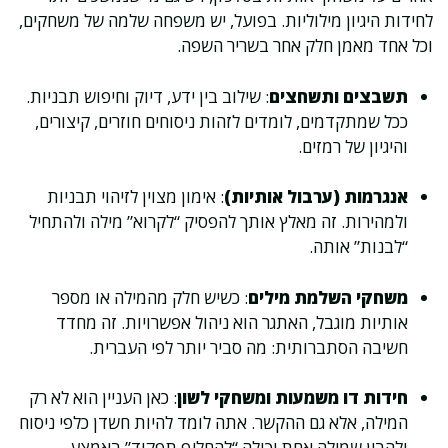
לחידות היגיון מילוליות. בפועל, יש משפחה שלמה של משחקים,
וכל אחד מאמן חלק אחר בשריר השפה.
תשבצים ותשחצים
: שילוב בין ידע, דיוק וחיפוש תבניות.
ככל שמתקדמים, לומדים לזהות ניסוחים חוזרים, קיצורים,
והיגיון של רמזים.
אנגרמות (ערבול אותיות)
: אימון מצוין לזיהוי תבניות
ולמהירות. זה מאלץ אותך להפסיק “לקרוא” מילה ולהתחיל
“לבנות” אותה.
משחקי השלמת מילים
: כשיש חלק מהמילה או מספר
אותיות מוגבל, האתגר הוא ניהול אפשרויות. זה מחדד
חשיבה הסתברותית: מה סביר יותר לפי העברית.
חידות דו משמעות ומשחקי לשון
: כאן העניין הוא לא רק
המילה, אלא גם ההקשר. אתה לומד להיות חשדן כלפי ניסוח
ולהבין שמילה אחת יכולה “להחליף תפקיד” באמצע