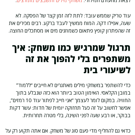
לצאת מהעולם המילולי:
משחקי מילים ותשבצים מומלצים
.
עוד טריק שממש עובד: לתת לזה זמן קצר של הפסקה. לא
שעה, אפילו דקה. המוח ממשיך לעבד ברקע. רבים מכירים את
זה שהפתרון קופץ פתאום כשמוזגים מים או מסתכלים החוצה.
תרגול שמרגיש כמו משחק: איך
משתפרים בלי להפוך את זה
לשיעורי בית
כדי להשתפר במשחקי מילים מאתגרים לא חייבים “ללמוד”
במובן הקלאסי. האימון הטוב ביותר הוא כזה שנבלע בתוך
החוויה. במקום לומר לעצמך “אני חייב לפתור עוד 10 רמזים”,
אפשר לחשוב על זה כעל תחזוקה יומית של חדות: עשר דקות
בבוקר, או רבע שעה לפני השינה, בלי מטרה תחרותית.
כדאי גם להחליף מדי פעם סוג של משחק. אם אתה תקוע רק על