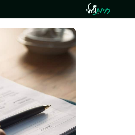
דלג
תוכן