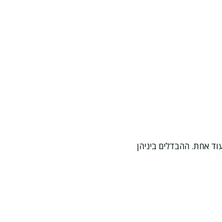
וד אחת. ההבדלים ביניהן