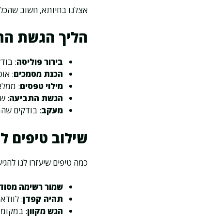
אצלנו בחיותא, חשוב שהכל 
הליך הגשת הת
בירור פוליסה
: בוד
הכנת מסמכים
: או
מילוי טפסים
: ממלא
הגשת התביעה
: ש
מעקב
: בודקים שה
שילוב טיפים ל
כמה טיפים שיעזרו לנו להגי
שמור רשימה מסוד
תהיה קפדן
: לוודא
הגש מקוון
: במקומו