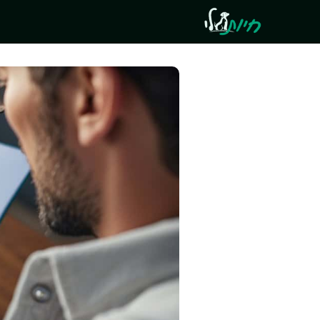
דלג
תוכן